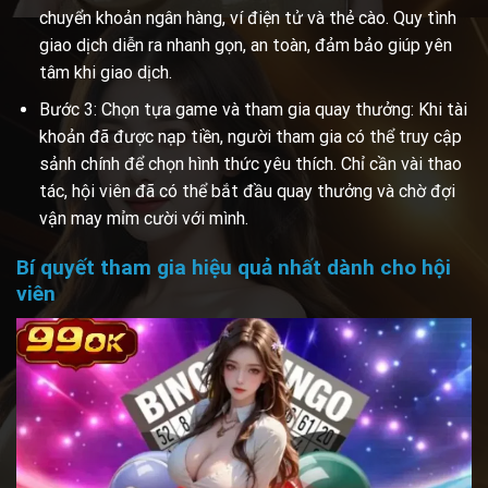
chuyển khoản ngân hàng, ví điện tử và thẻ cào. Quy tình
giao dịch diễn ra nhanh gọn, an toàn, đảm bảo giúp yên
tâm khi giao dịch.
Bước 3: Chọn tựa game và tham gia quay thưởng: Khi tài
khoản đã được nạp tiền, người tham gia có thể truy cập
sảnh chính để chọn hình thức yêu thích. Chỉ cần vài thao
tác, hội viên đã có thể bắt đầu quay thưởng và chờ đợi
vận may mỉm cười với mình.
Bí quyết tham gia hiệu quả nhất dành cho hội
viên