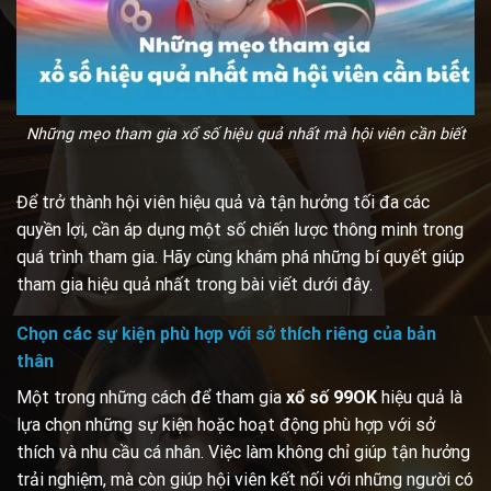
Những mẹo tham gia xổ số hiệu quả nhất mà hội viên cần biết
Để trở thành hội viên hiệu quả và tận hưởng tối đa các
quyền lợi, cần áp dụng một số chiến lược thông minh trong
quá trình tham gia. Hãy cùng khám phá những bí quyết giúp
tham gia hiệu quả nhất trong bài viết dưới đây.
Chọn các sự kiện phù hợp với sở thích riêng của bản
thân
Một trong những cách để tham gia
xổ số 99OK
hiệu quả là
lựa chọn những sự kiện hoặc hoạt động phù hợp với sở
thích và nhu cầu cá nhân. Việc làm không chỉ giúp tận hưởng
trải nghiệm, mà còn giúp hội viên kết nối với những người có