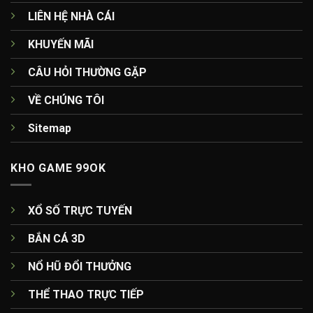
LIÊN HỆ NHÀ CÁI
KHUYẾN MÃI
CÂU HỎI THƯỜNG GẶP
VỀ CHÚNG TÔI
Sitemap
KHO GAME 99OK
XỔ SỐ TRỰC TUYẾN
BẮN CÁ 3D
NỔ HŨ ĐỔI THƯỞNG
THỂ THAO TRỰC TIẾP