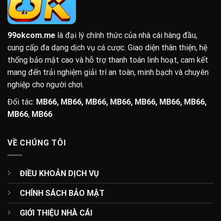
99okcom.me
là đại lý chính thức của nhà cái hàng đầu,
cung cấp đa dạng dịch vụ cá cược. Giao diện thân thiện, hệ
thống bảo mật cao và hỗ trợ thanh toán linh hoạt, cam kết
mang đến trải nghiệm giải trí an toàn, minh bạch và chuyên
nghiệp cho người chơi.
Đối tác:
MB66
,
MB66
,
MB66
,
MB66
,
MB66
,
MB66
,
MB66
,
MB66
,
MB66
VỀ CHÚNG TÔI
ĐIỀU KHOẢN DỊCH VỤ
CHÍNH SÁCH BẢO MẬT
GIỚI THIỆU NHÀ CÁI