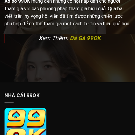
Xổ số 99OK
mang đến những cơ hội hấp dẫn cho người
tham gia với các phương pháp tham gia hiệu quả. Qua bài
viết trên, hy vọng hội viên đã tìm được những chiến lược
phù hợp để có thể tham gia một cách tự tin và hiệu quả hơn.
Xem Thêm:
Đá Gà 99OK
NHÀ CÁI 99OK