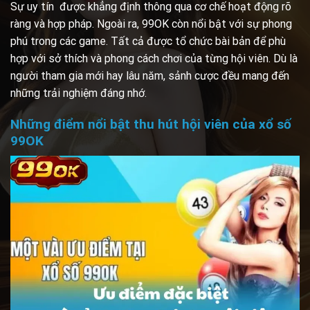
Sự uy tín được khẳng định thông qua cơ chế hoạt động rõ
ràng và hợp pháp. Ngoài ra, 99OK còn nổi bật với sự phong
phú trong các game. Tất cả được tổ chức bài bản để phù
hợp với sở thích và phong cách chơi của từng hội viên. Dù là
người tham gia mới hay lâu năm, sảnh cược đều mang đến
những trải nghiệm đáng nhớ.
Những điểm nổi bật thu hút hội viên của xổ số
99OK