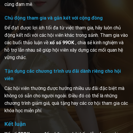
cùng đam mê.
Chủ động tham gia và gắn kết với cộng đồng
Để đạt được lợi ích tối đa từ việc tham gia, hãy luôn chủ
động kết nối với các hội viên khác trong sảnh. Tham gia vào
các buổi thảo luận về
xổ số 99OK
, chia sẻ kinh nghiệm và
hỗ trợ lẫn nhau sẽ giúp hội viên xây dựng các mối quan hệ
vững chắc.
Tận dụng các chương trình ưu đãi dành riêng cho hội
viên
Các hội viên thường được hưởng nhiều ưu đãi đặc biệt mà
không có sẵn cho người ngoài. Điều đó có thể là những
chương trình giảm giá, quà tặng hay các cơ hội tham gia các
khóa học miễn phí.
Kết luận