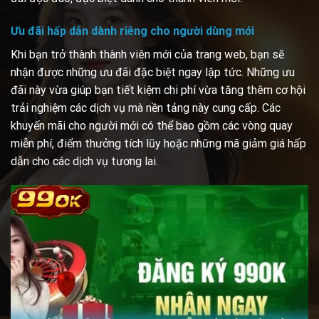
Ưu đãi hấp dẫn dành riêng cho người dùng mới
Khi bạn trở thành thành viên mới của trang web, bạn sẽ
nhận được những ưu đãi đặc biệt ngay lập tức. Những ưu
đãi này vừa giúp bạn tiết kiệm chi phí vừa tăng thêm cơ hội
trải nghiệm các dịch vụ mà nền tảng này cung cấp. Các
khuyến mãi cho người mới có thể bao gồm các vòng quay
miễn phí, điểm thưởng tích lũy hoặc những mã giảm giá hấp
dẫn cho các dịch vụ tương lai.