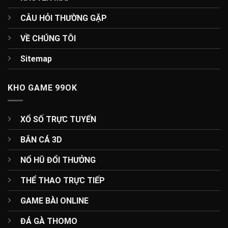
CÂU HỎI THƯỜNG GẶP
VỀ CHÚNG TÔI
Sitemap
KHO GAME 99OK
XỔ SỐ TRỰC TUYẾN
BẮN CÁ 3D
NỔ HŨ ĐỔI THƯỞNG
THỂ THAO TRỰC TIẾP
GAME BÀI ONLINE
ĐÁ GÀ THOMO