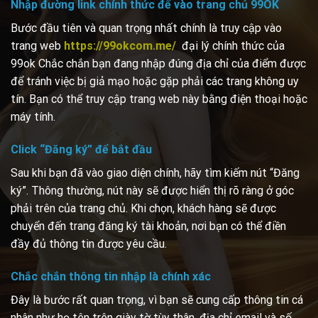
Nhập đường link chính thức để vào trang chủ 99OK
Bước đầu tiên và quan trọng nhất chính là truy cập vào
trang web
https://99okcom.me/
đại lý chính thức của
99ok Chắc chắn bạn đang nhập đúng địa chỉ của điểm được
để tránh việc bị giả mạo hoặc gặp phải các trang không uy
tín. Bạn có thể truy cập trang web này bằng điện thoại hoặc
máy tính.
Click “Đăng ký” để bắt đầu
Sau khi bạn đã vào giao diện chính, hãy tìm kiếm nút “Đăng
ký”. Thông thường, nút này sẽ được hiển thị rõ ràng ở góc
phải trên của trang chủ. Khi chọn, khách hàng sẽ được
chuyển đến trang đăng ký tài khoản, nơi bạn có thể điền
đầy đủ thông tin được yêu cầu.
Chắc chắn thông tin nhập là chính xác
Đây là bước rất quan trọng, vì bạn sẽ cung cấp thông tin cá
nhân như họ tên trên giày tờ tùy thân, địa chỉ email và số