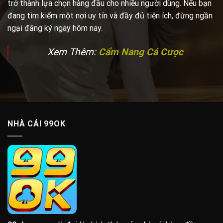
trở thành lựa chọn hàng đầu cho nhiều người dùng. Nếu bạn
đang tìm kiếm một nơi uy tín và đầy đủ tiện ích, đừng ngần
ngại đăng ký ngay hôm nay.
Xem Thêm:
Cẩm Nang Cá Cược
NHÀ CÁI 99OK